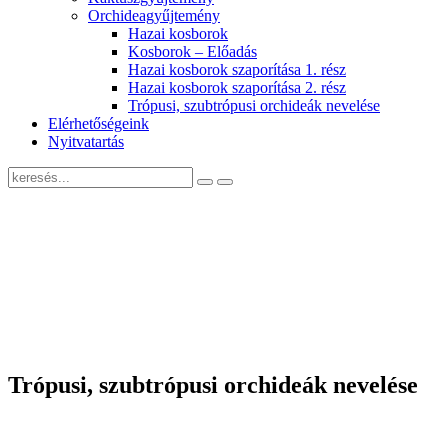
Orchideagyűjtemény
Hazai kosborok
Kosborok – Előadás
Hazai kosborok szaporítása 1. rész
Hazai kosborok szaporítása 2. rész
Trópusi, szubtrópusi orchideák nevelése
Elérhetőségeink
Nyitvatartás
Trópusi, szubtrópusi orchideák nevelése