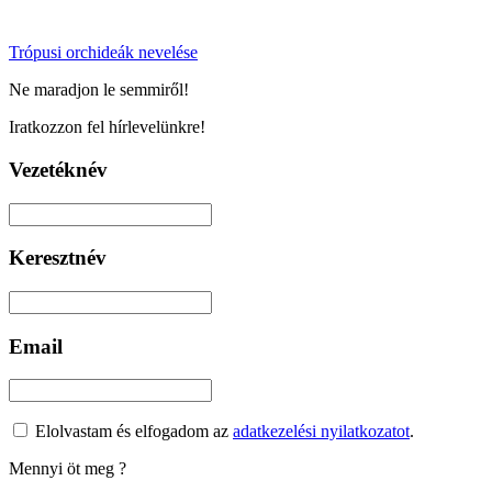
Trópusi orchideák nevelése
Ne maradjon le semmiről!
Iratkozzon fel hírlevelünkre!
Vezetéknév
Keresztnév
Email
Elolvastam és elfogadom az
adatkezelési nyilatkozatot
.
Mennyi öt meg
?