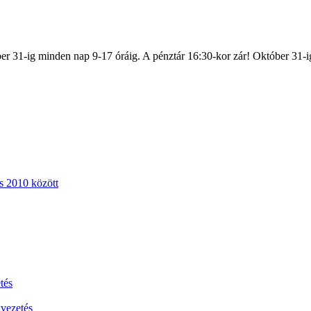
er 31-ig minden nap 9-17 óráig. A pénztár 16:30-kor zár! Október 31-i
s 2010 között
tés
vezetés