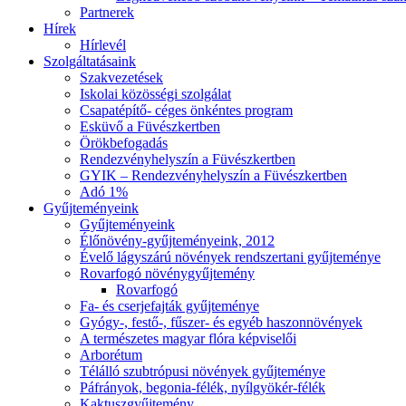
Partnerek
Hírek
Hírlevél
Szolgáltatásaink
Szakvezetések
Iskolai közösségi szolgálat
Csapatépítő- céges önkéntes program
Esküvő a Füvészkertben
Örökbefogadás
Rendezvényhelyszín a Füvészkertben
GYIK – Rendezvényhelyszín a Füvészkertben
Adó 1%
Gyűjteményeink
Gyűjteményeink
Élőnövény-gyűjteményeink, 2012
Évelő lágyszárú növények rendszertani gyűjteménye
Rovarfogó növénygyűjtemény
Rovarfogó
Fa- és cserjefajták gyűjteménye
Gyógy-, festő-, fűszer- és egyéb haszonnövények
A természetes magyar flóra képviselői
Arborétum
Télálló szubtrópusi növények gyűjteménye
Páfrányok, begonia-félék, nyílgyökér-félék
Kaktuszgyűjtemény