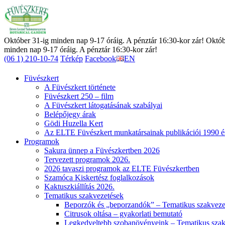
Október 31-ig minden nap 9-17 óráig. A pénztár 16:30-kor zár! Októb
minden nap 9-17 óráig. A pénztár 16:30-kor zár!
(06 1) 210-10-74
Térkép
Facebook
EN
Füvészkert
A Füvészkert története
Füvészkert 250 – film
A Füvészkert látogatásának szabályai
Belépőjegy árak
Gödi Huzella Kert
Az ELTE Füvészkert munkatársainak publikációi 1990 é
Programok
Sakura ünnep a Füvészkertben 2026
Tervezett programok 2026.
2026 tavaszi programok az ELTE Füvészkertben
Szamóca Kiskertész foglalkozások
Kaktuszkiállítás 2026.
Tematikus szakvezetések
Beporzók és „beporzandók” – Tematikus szakveze
Citrusok oltása – gyakorlati bemutató
Legkedveltebb szobanövényeink – Tematikus szak