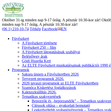
Október 31-ig minden nap 9-17 óráig. A pénztár 16:30-kor zár! Októb
minden nap 9-17 óráig. A pénztár 16:30-kor zár!
(06 1) 210-10-74
Térkép
Facebook
EN
Füvészkert
A Füvészkert története
Füvészkert 250 – film
A Füvészkert látogatásának szabályai
Belépőjegy árak
Gödi Huzella Kert
Az ELTE Füvészkert munkatársainak publikációi 1990 é
Programok
Sakura ünnep a Füvészkertben 2026
Tervezett programok 2026.
2026 tavaszi programok az ELTE Füvészkertben
Szamóca Kiskertész foglalkozások
Kaktuszkiállítás 2026.
Tematikus szakvezetések
Beporzók és „beporzandók” – Tematikus szakveze
Citrusok oltása – gyakorlati bemutató
Legkedveltebb szobanövényeink – Tematikus szak