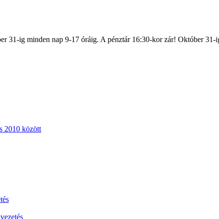
er 31-ig minden nap 9-17 óráig. A pénztár 16:30-kor zár! Október 31-i
s 2010 között
tés
vezetés