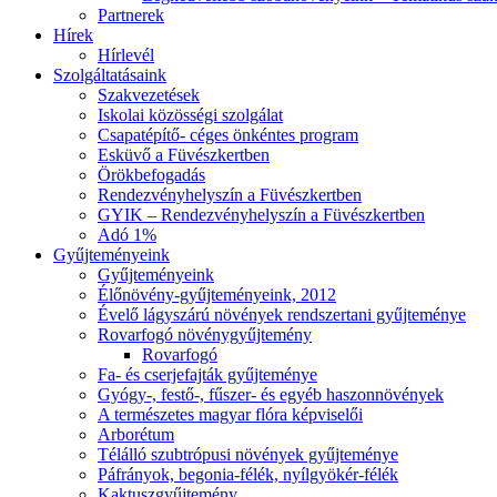
Partnerek
Hírek
Hírlevél
Szolgáltatásaink
Szakvezetések
Iskolai közösségi szolgálat
Csapatépítő- céges önkéntes program
Esküvő a Füvészkertben
Örökbefogadás
Rendezvényhelyszín a Füvészkertben
GYIK – Rendezvényhelyszín a Füvészkertben
Adó 1%
Gyűjteményeink
Gyűjteményeink
Élőnövény-gyűjteményeink, 2012
Évelő lágyszárú növények rendszertani gyűjteménye
Rovarfogó növénygyűjtemény
Rovarfogó
Fa- és cserjefajták gyűjteménye
Gyógy-, festő-, fűszer- és egyéb haszonnövények
A természetes magyar flóra képviselői
Arborétum
Télálló szubtrópusi növények gyűjteménye
Páfrányok, begonia-félék, nyílgyökér-félék
Kaktuszgyűjtemény