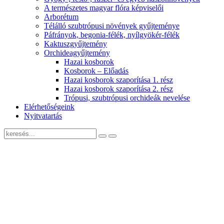
A természetes magyar flóra képviselői
Arborétum
Télálló szubtrópusi növények gyűjteménye
Páfrányok, begonia-félék, nyílgyökér-félék
Kaktuszgyűjtemény
Orchideagyűjtemény
Hazai kosborok
Kosborok – Előadás
Hazai kosborok szaporítása 1. rész
Hazai kosborok szaporítása 2. rész
Trópusi, szubtrópusi orchideák nevelése
Elérhetőségeink
Nyitvatartás