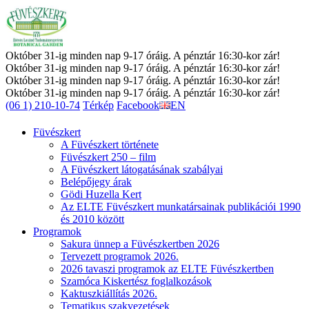
Október 31-ig minden nap 9-17 óráig. A pénztár 16:30-kor zár!
Október 31-ig minden nap 9-17 óráig. A pénztár 16:30-kor zár!
Október 31-ig minden nap 9-17 óráig. A pénztár 16:30-kor zár!
Október 31-ig minden nap 9-17 óráig. A pénztár 16:30-kor zár!
(06 1) 210-10-74
Térkép
Facebook
EN
Füvészkert
A Füvészkert története
Füvészkert 250 – film
A Füvészkert látogatásának szabályai
Belépőjegy árak
Gödi Huzella Kert
Az ELTE Füvészkert munkatársainak publikációi 1990
és 2010 között
Programok
Sakura ünnep a Füvészkertben 2026
Tervezett programok 2026.
2026 tavaszi programok az ELTE Füvészkertben
Szamóca Kiskertész foglalkozások
Kaktuszkiállítás 2026.
Tematikus szakvezetések