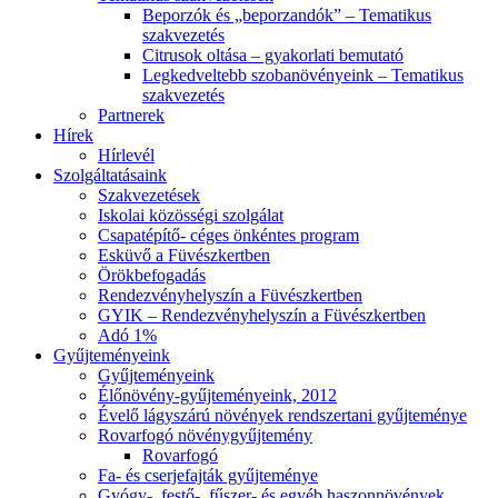
Beporzók és „beporzandók” – Tematikus
szakvezetés
Citrusok oltása – gyakorlati bemutató
Legkedveltebb szobanövényeink – Tematikus
szakvezetés
Partnerek
Hírek
Hírlevél
Szolgáltatásaink
Szakvezetések
Iskolai közösségi szolgálat
Csapatépítő- céges önkéntes program
Esküvő a Füvészkertben
Örökbefogadás
Rendezvényhelyszín a Füvészkertben
GYIK – Rendezvényhelyszín a Füvészkertben
Adó 1%
Gyűjteményeink
Gyűjteményeink
Élőnövény-gyűjteményeink, 2012
Évelő lágyszárú növények rendszertani gyűjteménye
Rovarfogó növénygyűjtemény
Rovarfogó
Fa- és cserjefajták gyűjteménye
Gyógy-, festő-, fűszer- és egyéb haszonnövények