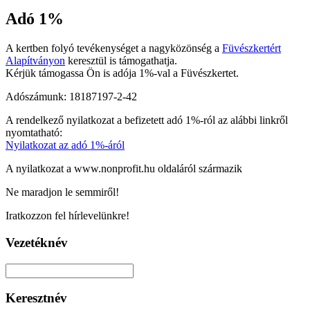
Adó 1%
A kertben folyó tevékenységet a nagyközönség a
Füvészkertért
Alapítványon
keresztül is támogathatja.
Kérjük támogassa Ön is adója 1%-val a Füvészkertet.
Adószámunk: 18187197-2-42
A rendelkező nyilatkozat a befizetett adó 1%-ról az alábbi linkről
nyomtatható:
Nyilatkozat az adó 1%-áról
A nyilatkozat a www.nonprofit.hu oldaláról származik
Ne maradjon le semmiről!
Iratkozzon fel hírlevelünkre!
Vezetéknév
Keresztnév