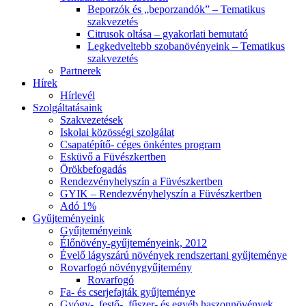
Beporzók és „beporzandók” – Tematikus
szakvezetés
Citrusok oltása – gyakorlati bemutató
Legkedveltebb szobanövényeink – Tematikus
szakvezetés
Partnerek
Hírek
Hírlevél
Szolgáltatásaink
Szakvezetések
Iskolai közösségi szolgálat
Csapatépítő- céges önkéntes program
Esküvő a Füvészkertben
Örökbefogadás
Rendezvényhelyszín a Füvészkertben
GYIK – Rendezvényhelyszín a Füvészkertben
Adó 1%
Gyűjteményeink
Gyűjteményeink
Élőnövény-gyűjteményeink, 2012
Évelő lágyszárú növények rendszertani gyűjteménye
Rovarfogó növénygyűjtemény
Rovarfogó
Fa- és cserjefajták gyűjteménye
Gyógy-, festő-, fűszer- és egyéb haszonnövények