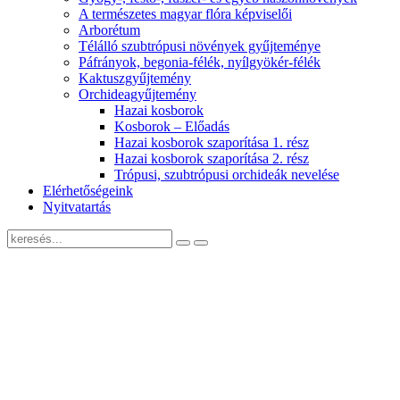
A természetes magyar flóra képviselői
Arborétum
Télálló szubtrópusi növények gyűjteménye
Páfrányok, begonia-félék, nyílgyökér-félék
Kaktuszgyűjtemény
Orchideagyűjtemény
Hazai kosborok
Kosborok – Előadás
Hazai kosborok szaporítása 1. rész
Hazai kosborok szaporítása 2. rész
Trópusi, szubtrópusi orchideák nevelése
Elérhetőségeink
Nyitvatartás