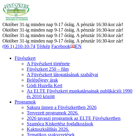
Október 31-ig minden nap 9-17 óráig. A pénztár 16:30-kor zár!
Október 31-ig minden nap 9-17 óráig. A pénztár 16:30-kor zár!
Október 31-ig minden nap 9-17 óráig. A pénztár 16:30-kor zár!
Október 31-ig minden nap 9-17 óráig. A pénztár 16:30-kor zár!
(06 1) 210-10-74
Térkép
Facebook
EN
Füvészkert
A Füvészkert története
Füvészkert 250 – film
A Füvészkert látogatásának szabályai
Belépőjegy árak
Gödi Huzella Kert
Az ELTE Füvészkert munkatársainak publikációi 1990
és 2010 között
Programok
Sakura ünnep a Füvészkertben 2026
Tervezett programok 2026.
2026 tavaszi programok az ELTE Füvészkertben
Szamóca Kiskertész foglalkozások
Kaktuszkiállítás 2026.
Tematikus szakvezetések