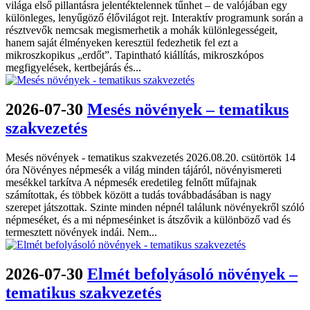
világa első pillantásra jelentéktelennek tűnhet – de valójában egy
különleges, lenyűgöző élővilágot rejt. Interaktív programunk során a
résztvevők nemcsak megismerhetik a mohák különlegességeit,
hanem saját élményeken keresztül fedezhetik fel ezt a
mikroszkopikus „erdőt”. Tapintható kiállítás, mikroszkópos
megfigyelések, kertbejárás és...
2026-07-30
Mesés növények – tematikus
szakvezetés
Mesés növények - tematikus szakvezetés 2026.08.20. csütörtök 14
óra Növényes népmesék a világ minden tájáról, növényismereti
mesékkel tarkítva A népmesék eredetileg felnőtt műfajnak
számítottak, és többek között a tudás továbbadásában is nagy
szerepet játszottak. Szinte minden népnél találunk növényekről szóló
népmeséket, és a mi népmeséinket is átszővik a különböző vad és
termesztett növények indái. Nem...
2026-07-30
Elmét befolyásoló növények –
tematikus szakvezetés