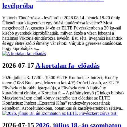
levélpróba
Viktória Tündérrózsa - levélpróba 2026.08.14. péntek 18-20 óráig
Ültettél már kisgyereket egy óriási tündérrózsa levelére? Most
megteheted! Augusztus 14-én az ELTE Füvészkertben a 20 kg-nál
kisebb gyerekek kipróbálhatják, milyen érzés a vízen lebegni a
hatalmas Viktória-tündérrózsa levelén. Esti séta, üvegházi kalandok
és egy életre szóló élmény vár rátok! Várjuk a gyerekes családokat,
hogy kipróbálják a...
2026-07-17
A kortalan fa- előadás
2026. július 23. 17:30 - 19:00 ELTE Konfuciusz Intézet, Kodály
terem (1088 Budapest, Múzeum krt. 4/F) Orlóci László, az ELTE
Füvészkert korábbi igazgatója, a Füvészkertért Alapítvány
kuratóriumi elnöke, a Kortalan fa – A páfrányfenyő (Ginkgo biloba)
Magyarországon című könyv szerzője tart előadást az ELTE
Konfuciusz Intézet „Ezerarcú Kína” rendezvénysorozatának
keretében. Arborétumokban, botanikus és kastélykertekben sétálva...
2026-07-15
2026. július 18.-án szombaton