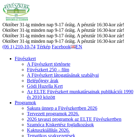
Október 31-ig minden nap 9-17 óráig. A pénztár 16:30-kor zár!
Október 31-ig minden nap 9-17 óráig. A pénztár 16:30-kor zár!
Október 31-ig minden nap 9-17 óráig. A pénztár 16:30-kor zár!
Október 31-ig minden nap 9-17 óráig. A pénztár 16:30-kor zár!
(06 1) 210-10-74
Térkép
Facebook
EN
Füvészkert
A Füvészkert története
Füvészkert 250 – film
A Füvészkert látogatásának szabályai
Belépőjegy árak
Gödi Huzella Kert
Az ELTE Füvészkert munkatársainak publikációi 1990
és 2010 között
Programok
Sakura ünnep a Füvészkertben 2026
Tervezett programok 2026.
2026 tavaszi programok az ELTE Füvészkertben
Szamóca Kiskertész foglalkozások
Kaktuszkiállítás 2026.
Tematikus szakvezetések