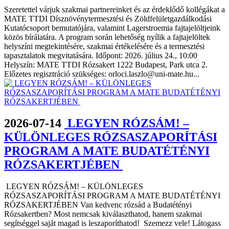
Szeretettel várjuk szakmai partnereinket és az érdeklődő kollégákat a
MATE TTDI Dísznövénytermesztési és Zöldfelületgazdálkodási
Kutatócsoport bemutatójára, valamint Lagerstroemia fajtajelöltjeink
közös bírálatára. A program során lehetőség nyílik a fajtajelöltek
helyszíni megtekintésére, szakmai értékelésére és a termesztési
tapasztalatok megvitatására. Időpont: 2026. július 24., 10:00
Helyszín: MATE TTDI Rózsakert 1222 Budapest, Park utca 2.
Előzetes regisztráció szükséges: orloci.laszlo@uni-mate.hu...
2026-07-14
LEGYEN RÓZSÁM! –
KÜLÖNLEGES RÓZSASZAPORÍTÁSI
PROGRAM A MATE BUDATÉTÉNYI
RÓZSAKERTJÉBEN
LEGYEN RÓZSÁM! – KÜLÖNLEGES
RÓZSASZAPORÍTÁSI PROGRAM A MATE BUDATÉTÉNYI
RÓZSAKERTJÉBEN Van kedvenc rózsád a Budatétényi
Rózsakertben? Most nemcsak kiválaszthatod, hanem szakmai
segítséggel saját magad is leszaporíthatod! Szemezz vele! Látogass