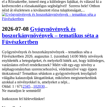
el a Rózsakertbe, ismerd meg a különleges fajtákat, és válaszd ki a
kedvencedet a rózsakatalógus segítségével! Szeress bele! Otthon
nézd át részletesen a kiválasztott rózsa tulajdonságait,...
2026-07-08
Gyógynövények és
boszorkánynövények – tematikus séta a
Füvészkertben
Gyógynövények és boszorkánynövények – tematikus séta a
Füvészkertben 2026. augusztus 1. (szombat) 14:00 Mely növények
enyhítették a betegségeket, és melyekről hitték azt, hogy különleges,
varázslatos erővel rendelkeznek? Miért vált egy-egy növény a
néphagyományban szerencsehozóvá, védelmezővé vagy éppen
titokzatossá? Tematikus sétánkon a gyógynövények lenyűgöző
világába kalauzoljuk látogatóinkat, miközben megismerkedünk
azokkal a növényekkel is, amelyeket a népi...
Oldal: 1 / 67
1
2
3
4
5
...
10
20
30
...
Ne maradjon le semmiről!
Iratkozzon fel hírlevelünkre!