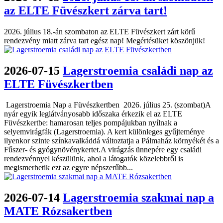
az ELTE Füvészkert zárva tart!
2026. július 18.-án szombaton az ELTE Füvészkert zárt körű
rendezvény miatt zárva tart egész nap! Megértésüket köszönjük!
2026-07-15
Lagerstroemia családi nap az
ELTE Füvészkertben
Lagerstroemia Nap a Füvészkertben 2026. július 25. (szombat)A
nyár egyik leglátványosabb időszaka érkezik el az ELTE
Füvészkertbe: hamarosan teljes pompájukban nyílnak a
selyemvirágfák (Lagerstroemia). A kert különleges gyűjteménye
ilyenkor szinte színkavalkáddá változtatja a Pálmaház környékét és a
Fűszer- és gyógynövénykertet.A virágzás ünnepére egy családi
rendezvénnyel készülünk, ahol a látogatók közelebbről is
megismerhetik ezt az egyre népszerűbb...
2026-07-14
Lagerstroemia szakmai nap a
MATE Rózsakertben