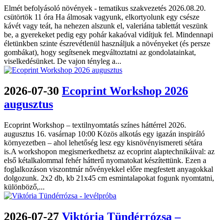
Elmét befolyásoló növények - tematikus szakvezetés 2026.08.20.
csütörtök 11 óra Ha álmosak vagyunk, elkortyolunk egy csésze
kávét vagy teát, ha nehezen alszunk el, valeriána tablettát veszünk
be, a gyerekeket pedig egy pohár kakaóval vidítjuk fel. Mindennapi
életünkben szinte észrevétlenül használjuk a növényeket (és persze
gombákat), hogy segítsenek megváltoztatni az gondolatainkat,
viselkedésünket. De vajon tényleg a...
2026-07-30
Ecoprint Workshop 2026
augusztus
Ecoprint Workshop – textilnyomtatás színes háttérrel 2026.
augusztus 16. vasárnap 10:00 Közös alkotás egy igazán inspiráló
környezetben – ahol lehetőség lesz egy kisnövényismereti sétára
is.A workshopon megismerkedhetsz az ecoprint alaptechnikáival: az
első kétalkalommal fehér hátterű nyomatokat készítettünk. Ezen a
foglalkozáson viszontmár nővényekkel előre megfestett anyagokkal
dolgozunk. 2x2 db, kb 21x45 cm esmintalapokat fogunk nyomtatni,
különböző,...
2026-07-27
Viktória Tündérrózsa –