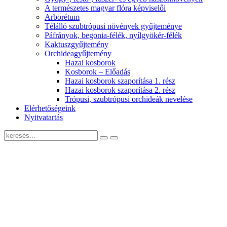
A természetes magyar flóra képviselői
Arborétum
Télálló szubtrópusi növények gyűjteménye
Páfrányok, begonia-félék, nyílgyökér-félék
Kaktuszgyűjtemény
Orchideagyűjtemény
Hazai kosborok
Kosborok – Előadás
Hazai kosborok szaporítása 1. rész
Hazai kosborok szaporítása 2. rész
Trópusi, szubtrópusi orchideák nevelése
Elérhetőségeink
Nyitvatartás