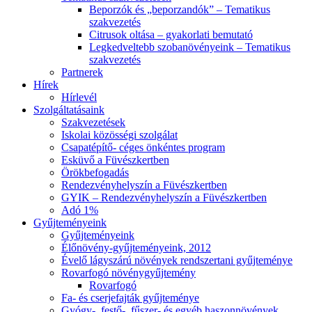
Beporzók és „beporzandók” – Tematikus
szakvezetés
Citrusok oltása – gyakorlati bemutató
Legkedveltebb szobanövényeink – Tematikus
szakvezetés
Partnerek
Hírek
Hírlevél
Szolgáltatásaink
Szakvezetések
Iskolai közösségi szolgálat
Csapatépítő- céges önkéntes program
Esküvő a Füvészkertben
Örökbefogadás
Rendezvényhelyszín a Füvészkertben
GYIK – Rendezvényhelyszín a Füvészkertben
Adó 1%
Gyűjteményeink
Gyűjteményeink
Élőnövény-gyűjteményeink, 2012
Évelő lágyszárú növények rendszertani gyűjteménye
Rovarfogó növénygyűjtemény
Rovarfogó
Fa- és cserjefajták gyűjteménye
Gyógy-, festő-, fűszer- és egyéb haszonnövények