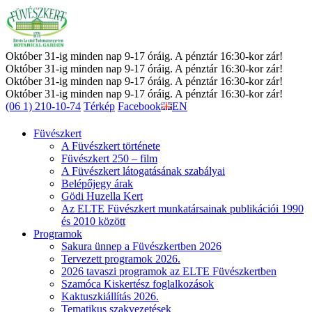
Október 31-ig minden nap 9-17 óráig. A pénztár 16:30-kor zár!
Október 31-ig minden nap 9-17 óráig. A pénztár 16:30-kor zár!
Október 31-ig minden nap 9-17 óráig. A pénztár 16:30-kor zár!
Október 31-ig minden nap 9-17 óráig. A pénztár 16:30-kor zár!
(06 1) 210-10-74
Térkép
Facebook
EN
Füvészkert
A Füvészkert története
Füvészkert 250 – film
A Füvészkert látogatásának szabályai
Belépőjegy árak
Gödi Huzella Kert
Az ELTE Füvészkert munkatársainak publikációi 1990
és 2010 között
Programok
Sakura ünnep a Füvészkertben 2026
Tervezett programok 2026.
2026 tavaszi programok az ELTE Füvészkertben
Szamóca Kiskertész foglalkozások
Kaktuszkiállítás 2026.
Tematikus szakvezetések