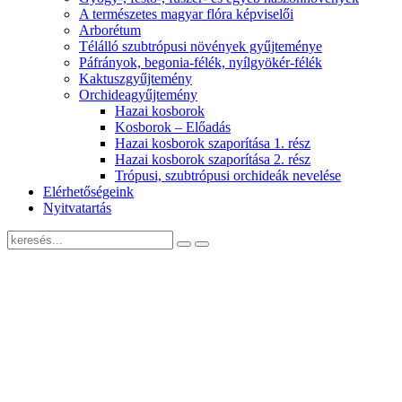
A természetes magyar flóra képviselői
Arborétum
Télálló szubtrópusi növények gyűjteménye
Páfrányok, begonia-félék, nyílgyökér-félék
Kaktuszgyűjtemény
Orchideagyűjtemény
Hazai kosborok
Kosborok – Előadás
Hazai kosborok szaporítása 1. rész
Hazai kosborok szaporítása 2. rész
Trópusi, szubtrópusi orchideák nevelése
Elérhetőségeink
Nyitvatartás