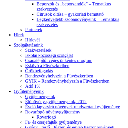
Beporzók és „beporzandók” – Tematikus
szakvezetés
Citrusok oltása – gyakorlati bemutató
Legkedveltebb szobanövényeink – Tematikus
szakvezetés
Partnerek
Hírek
Hírlevél
Szolgáltatásaink
Szakvezetések
Iskolai közösségi szolgálat
Csapatépítő- céges önkéntes program
Esküvő a Füvészkertben
Örökbefogadás
Rendezvényhelyszín a Füvészkertben
GYIK – Rendezvényhelyszín a Füvészkertben
Adó 1%
Gyűjteményeink
Gyűjteményeink
Élőnövény-gyűjteményeink, 2012
Évelő lágyszárú növények rendszertani gyűjteménye
Rovarfogó növénygyűjtemény
Rovarfogó
Fa- és cserjefajták gyűjteménye
Gyógy-, festő-, fűszer- és egyéb haszonnövények