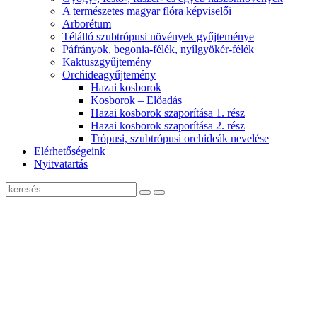
A természetes magyar flóra képviselői
Arborétum
Télálló szubtrópusi növények gyűjteménye
Páfrányok, begonia-félék, nyílgyökér-félék
Kaktuszgyűjtemény
Orchideagyűjtemény
Hazai kosborok
Kosborok – Előadás
Hazai kosborok szaporítása 1. rész
Hazai kosborok szaporítása 2. rész
Trópusi, szubtrópusi orchideák nevelése
Elérhetőségeink
Nyitvatartás