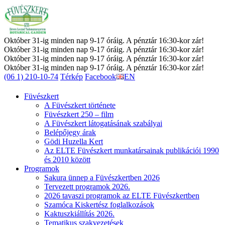
Október 31-ig minden nap 9-17 óráig. A pénztár 16:30-kor zár!
Október 31-ig minden nap 9-17 óráig. A pénztár 16:30-kor zár!
Október 31-ig minden nap 9-17 óráig. A pénztár 16:30-kor zár!
Október 31-ig minden nap 9-17 óráig. A pénztár 16:30-kor zár!
(06 1) 210-10-74
Térkép
Facebook
EN
Füvészkert
A Füvészkert története
Füvészkert 250 – film
A Füvészkert látogatásának szabályai
Belépőjegy árak
Gödi Huzella Kert
Az ELTE Füvészkert munkatársainak publikációi 1990
és 2010 között
Programok
Sakura ünnep a Füvészkertben 2026
Tervezett programok 2026.
2026 tavaszi programok az ELTE Füvészkertben
Szamóca Kiskertész foglalkozások
Kaktuszkiállítás 2026.
Tematikus szakvezetések