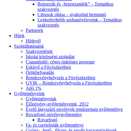
Beporzók és „beporzandók” – Tematikus
szakvezetés
Citrusok oltása – gyakorlati bemutató
Legkedveltebb szobanövényeink – Tematikus
szakvezetés
Partnerek
Hírek
Hírlevél
Szolgáltatásaink
Szakvezetések
Iskolai közösségi szolgálat
Csapatépítő- céges önkéntes program
Esküvő a Füvészkertben
Örökbefogadás
Rendezvényhelyszín a Füvészkertben
GYIK – Rendezvényhelyszín a Füvészkertben
Adó 1%
Gyűjteményeink
Gyűjteményeink
Élőnövény-gyűjteményeink, 2012
Évelő lágyszárú növények rendszertani gyűjteménye
Rovarfogó növénygyűjtemény
Rovarfogó
Fa- és cserjefajták gyűjteménye
Gyógy-, festő-, fűszer- és egyéb haszonnövények