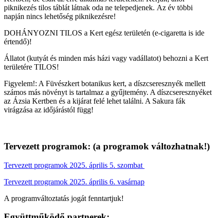
piknikezés tilos táblát látnak oda ne telepedjenek. Az év többi
napján nincs lehetőség piknikezésre!
DOHÁNYOZNI TILOS a Kert egész területén (e-cigaretta is ide
értendő)!
Állatot (kutyát és minden más házi vagy vadállatot) behozni a Kert
területére TILOS!
Figyelem!: A Füvészkert botanikus kert, a díszcseresznyék mellett
számos más növényt is tartalmaz a gyűjtemény. A díszcseresznyéket
az Ázsia Kertben és a kijárat felé lehet találni. A Sakura fák
virágzása az időjárástól függ!
Tervezett programok: (a programok változhatnak!)
Tervezett programok 2025. április 5. szombat
Tervezett programok 2025. április 6. vasárnap
A programváltoztatás jogát fenntartjuk!
Együttműködő partnerek: