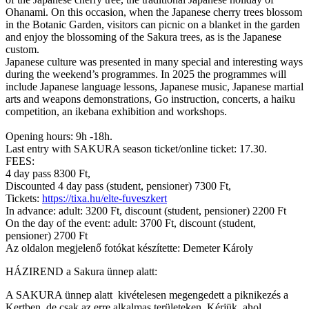
Ohanami. On this occasion, when the Japanese cherry trees blossom
in the Botanic Garden, visitors can picnic on a blanket in the garden
and enjoy the blossoming of the Sakura trees, as is the Japanese
custom.
Japanese culture was presented in many special and interesting ways
during the weekend’s programmes. In 2025 the programmes will
include Japanese language lessons, Japanese music, Japanese martial
arts and weapons demonstrations, Go instruction, concerts, a haiku
competition, an ikebana exhibition and workshops.
Opening hours: 9h -18h.
Last entry with SAKURA season ticket/online ticket: 17.30.
FEES:
4 day pass 8300 Ft,
Discounted 4 day pass (student, pensioner) 7300 Ft,
Tickets:
https://tixa.hu/elte-fuveszkert
In advance: adult: 3200 Ft, discount (student, pensioner) 2200 Ft
On the day of the event: adult: 3700 Ft, discount (student,
pensioner) 2700 Ft
Az oldalon megjelenő fotókat készítette: Demeter Károly
HÁZIREND a Sakura ünnep alatt:
A SAKURA ünnep alatt kivételesen megengedett a piknikezés a
Kertben, de csak az erre alkalmas területeken. Kérjük, ahol