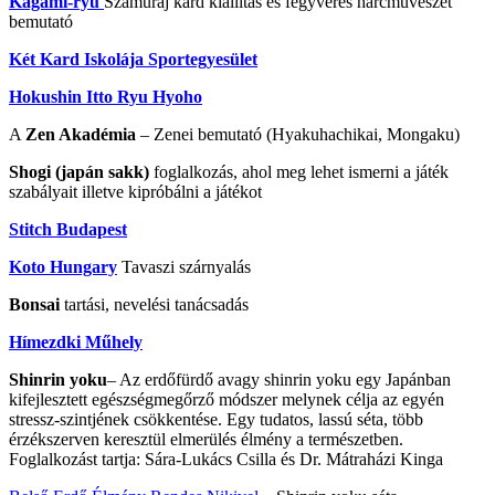
Kagami-ryú
Szamuráj kard kiállítás és fegyveres harcművészet
bemutató
Két Kard Iskolája Sportegyesület
Hokushin Itto Ryu Hyoho
A
Zen Akadémia
– Zenei bemutató (Hyakuhachikai, Mongaku)
Shogi (japán sakk)
foglalkozás, ahol meg lehet ismerni a játék
szabályait illetve kipróbálni a játékot
Stitch Budapest
Koto Hungary
Tavaszi szárnyalás
Bonsai
tartási, nevelési tanácsadás
Hímezdki Műhely
Shinrin yoku
– Az erdőfürdő avagy shinrin yoku egy Japánban
kifejlesztett egészségmegőrző módszer melynek célja az egyén
stressz-szintjének csökkentése. Egy tudatos, lassú séta, több
érzékszerven keresztül elmerülés élmény a természetben.
Foglalkozást tartja:
Sára-Lukács Csilla és Dr. Mátraházi Kinga