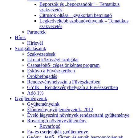
Beporzók és „beporzandók” – Tematikus
szakvezetés
Citrusok oltása – gyakorlati bemutató
Legkedveltebb szobanövényeink – Tematikus
szakvezetés
Partnerek
Hírek
Hírlevél
Szolgáltatásaink
Szakvezetések
Iskolai közösségi szolgálat
Csapatépítő- céges önkéntes program
Esküvő a Füvészkertben
Örökbefogadás
Rendezvényhelyszín a Füvészkertben
GYIK – Rendezvényhelyszín a Füvészkertben
Adó 1%
Gyűjteményeink
Gyűjteményeink
Élőnövény-gyűjteményeink, 2012
Évelő lágyszárú növények rendszertani gyűjteménye
Rovarfogó növénygyűjtemény
Rovarfogó
Fa- és cserjefajták gyűjteménye
Gyógy-, festő-, fűszer- és egyéb haszonnövények