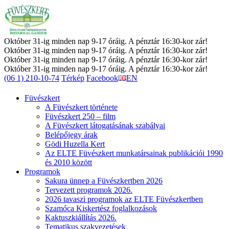
Október 31-ig minden nap 9-17 óráig. A pénztár 16:30-kor zár!
Október 31-ig minden nap 9-17 óráig. A pénztár 16:30-kor zár!
Október 31-ig minden nap 9-17 óráig. A pénztár 16:30-kor zár!
Október 31-ig minden nap 9-17 óráig. A pénztár 16:30-kor zár!
(06 1) 210-10-74
Térkép
Facebook
EN
Füvészkert
A Füvészkert története
Füvészkert 250 – film
A Füvészkert látogatásának szabályai
Belépőjegy árak
Gödi Huzella Kert
Az ELTE Füvészkert munkatársainak publikációi 1990
és 2010 között
Programok
Sakura ünnep a Füvészkertben 2026
Tervezett programok 2026.
2026 tavaszi programok az ELTE Füvészkertben
Szamóca Kiskertész foglalkozások
Kaktuszkiállítás 2026.
Tematikus szakvezetések