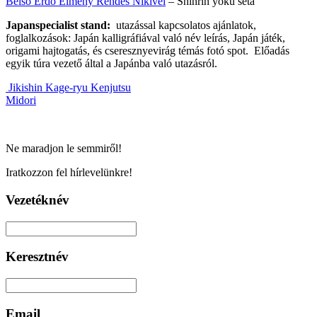
Belső Erdő Élmény Rendes Nikivel
– Shinrin yoku séta
Japanspecialist stand:
utazással kapcsolatos ajánlatok,
foglalkozások: Japán kalligráfiával való név leírás, Japán játék,
origami hajtogatás, és cseresznyevirág témás fotó spot. Előadás
egyik túra vezető által a Japánba való utazásról.
Jikishin Kage-ryu Kenjutsu
Midori
Ne maradjon le semmiről!
Iratkozzon fel hírlevelünkre!
Vezetéknév
Keresztnév
Email