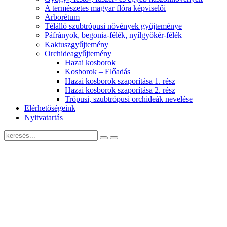
A természetes magyar flóra képviselői
Arborétum
Télálló szubtrópusi növények gyűjteménye
Páfrányok, begonia-félék, nyílgyökér-félék
Kaktuszgyűjtemény
Orchideagyűjtemény
Hazai kosborok
Kosborok – Előadás
Hazai kosborok szaporítása 1. rész
Hazai kosborok szaporítása 2. rész
Trópusi, szubtrópusi orchideák nevelése
Elérhetőségeink
Nyitvatartás