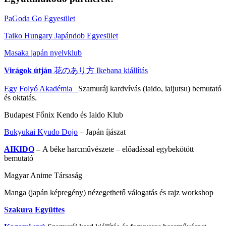
PaGoda Go Egyesület
Taiko Hungary Japándob Egyesület
Masaka japán nyelvklub
Virágok útján
花のあり方 Ikebana kiállítás
Egy Folyó Akadémia
Szamuráj kardvívás (iaido, iaijutsu) bemutató
és oktatás.
Budapest Főnix Kendo és Iaido Klub
Bukyukai Kyudo Dojo
– Japán íjászat
AIKIDO
–
A béke harcművészete – előadással egybekötött
bemutató
Magyar Anime Társaság
Manga (japán képregény) nézegethető válogatás és rajz workshop
Szakura Együttes