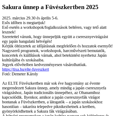
Sakura ünnep a Füvészkertben 2025
2025. március 29.30 és április 5-6.
Esős időben is megtartjuk!
Eső esetén a workshopok/foglalkozások beltéren, vagy tető alatt
lesznek!
Szeretettel várunk, hogy ünnepeljük együtt a cseresznyevirágzást
egy japán hangulatú hétvégén!
Kérjük öltözzetek az időjárásnak megfelelően és hozzatok esernyőt!
Nagyszerű programok, workshopok, harcművészeti bemutatók,
koncertek és kiállítások várnak, ahol betekintést nyerhetsz Japán
kultúrájába és szokásaiba.
Jegyek elővételben kedvezményesen vásárolhatóak.
https://tixa.hu/elte-fuveszkert
Fotó: Demeter Károly
Az ELTE Füvészkertben már sok éve hagyomány az évente
megrendezett Sakura ünnep, amely mindig a japán cseresznyefa
virágzáshoz, Japán tradicionális ünnepéhez, az Ohanamihoz
kapcsolódik. Ilyenkor, amikor a japán cseresznyefák virágot
bontanak a Füvészkertben, a látogatók – a japán szokásokhoz
hasonlóan – takaróra telepedve piknikezhetnek a kertben,
gyönyörködhetnek a Sakura fák virágzásában.
A hétvégi programokon a japán kultúra nagyon sok különleges és