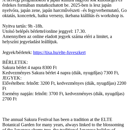
érdekes formában mutatkozhatott be. 2025-ben is lesz japán
nyelvóra, japán zene, japán harcművészeti –és fegyverbemutató, Go
oktatás, koncertek, haiku verseny, ikebana kiállítás és workshop is.
Nyitva tartás: 9h -18h.
Utolsó belépés bérlettel/online jeggyel: 17.30.
Amennyiben az online eladott jegyek száma eléri a limitet, a
helyszíni jegyeladást leállítjuk.
Jegyek/bérletek:
https://tixa.hu/elte-fuveszkert
BÉRLETEK:
Sakura bérlet 4 napra 8300 Ft
Kedvezményes Sakura bérlet 4 napra (diák, nyugdíjas) 7300 Ft,
JEGYEK:
Elővételben: felnőtt: 3200 Ft, kedvezményes (diák, nyugdíjas) 2200
Ft
Esemény napján: felnőtt: 3700 Ft, kedvezményes (diák, nyugdíjas)
2700 Ft
The annual Sakura Festival has been a tradition at the ELTE
Botanical Garden for many years, always linked to the blossoming
of the Japanese cherry tree, the traditional Japanese holiday of