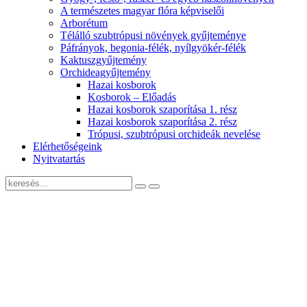
A természetes magyar flóra képviselői
Arborétum
Télálló szubtrópusi növények gyűjteménye
Páfrányok, begonia-félék, nyílgyökér-félék
Kaktuszgyűjtemény
Orchideagyűjtemény
Hazai kosborok
Kosborok – Előadás
Hazai kosborok szaporítása 1. rész
Hazai kosborok szaporítása 2. rész
Trópusi, szubtrópusi orchideák nevelése
Elérhetőségeink
Nyitvatartás