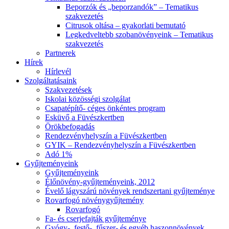
Beporzók és „beporzandók” – Tematikus
szakvezetés
Citrusok oltása – gyakorlati bemutató
Legkedveltebb szobanövényeink – Tematikus
szakvezetés
Partnerek
Hírek
Hírlevél
Szolgáltatásaink
Szakvezetések
Iskolai közösségi szolgálat
Csapatépítő- céges önkéntes program
Esküvő a Füvészkertben
Örökbefogadás
Rendezvényhelyszín a Füvészkertben
GYIK – Rendezvényhelyszín a Füvészkertben
Adó 1%
Gyűjteményeink
Gyűjteményeink
Élőnövény-gyűjteményeink, 2012
Évelő lágyszárú növények rendszertani gyűjteménye
Rovarfogó növénygyűjtemény
Rovarfogó
Fa- és cserjefajták gyűjteménye
Gyógy-, festő-, fűszer- és egyéb haszonnövények