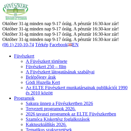
Október 31-ig minden nap 9-17 óráig. A pénztár 16:30-kor zár!
Október 31-ig minden nap 9-17 óráig. A pénztár 16:30-kor zár!
Október 31-ig minden nap 9-17 óráig. A pénztár 16:30-kor zár!
Október 31-ig minden nap 9-17 óráig. A pénztár 16:30-kor zár!
(06 1) 210-10-74
Térkép
Facebook
EN
Füvészkert
A Füvészkert története
Füvészkert 250 – film
A Füvészkert látogatásának szabályai
Belépőjegy árak
Gödi Huzella Kert
Az ELTE Füvészkert munkatársainak publikációi 1990
és 2010 között
Programok
Sakura ünnep a Füvészkertben 2026
Tervezett programok 2026.
2026 tavaszi programok az ELTE Füvészkertben
Szamóca Kiskertész foglalkozások
Kaktuszkiállítás 2026.
Tematikus szakvezetések