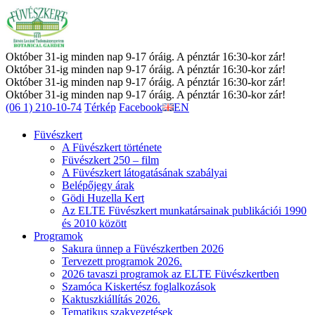
Október 31-ig minden nap 9-17 óráig. A pénztár 16:30-kor zár!
Október 31-ig minden nap 9-17 óráig. A pénztár 16:30-kor zár!
Október 31-ig minden nap 9-17 óráig. A pénztár 16:30-kor zár!
Október 31-ig minden nap 9-17 óráig. A pénztár 16:30-kor zár!
(06 1) 210-10-74
Térkép
Facebook
EN
Füvészkert
A Füvészkert története
Füvészkert 250 – film
A Füvészkert látogatásának szabályai
Belépőjegy árak
Gödi Huzella Kert
Az ELTE Füvészkert munkatársainak publikációi 1990
és 2010 között
Programok
Sakura ünnep a Füvészkertben 2026
Tervezett programok 2026.
2026 tavaszi programok az ELTE Füvészkertben
Szamóca Kiskertész foglalkozások
Kaktuszkiállítás 2026.
Tematikus szakvezetések