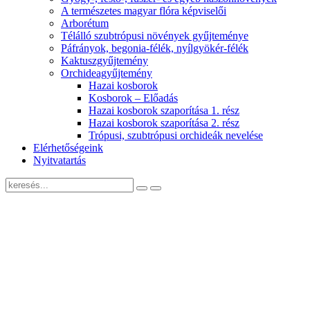
A természetes magyar flóra képviselői
Arborétum
Télálló szubtrópusi növények gyűjteménye
Páfrányok, begonia-félék, nyílgyökér-félék
Kaktuszgyűjtemény
Orchideagyűjtemény
Hazai kosborok
Kosborok – Előadás
Hazai kosborok szaporítása 1. rész
Hazai kosborok szaporítása 2. rész
Trópusi, szubtrópusi orchideák nevelése
Elérhetőségeink
Nyitvatartás