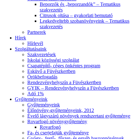
Beporzók és „beporzandók” – Tematikus
szakvezetés
Citrusok oltása – gyakorlati bemutató
Legkedveltebb szobanövényeink – Tematikus
szakvezetés
Partnerek
Hírek
Hírlevél
Szolgáltatásaink
Szakvezetések
Iskolai közösségi szolgálat
Csapatépítő- céges önkéntes program
Esküvő a Füvészkertben
Örökbefogadás
Rendezvényhelyszín a Füvészkertben
GYIK – Rendezvényhelyszín a Füvészkertben
Adó 1%
Gyűjteményeink
Gyűjteményeink
Élőnövény-gyűjteményeink, 2012
Évelő lágyszárú növények rendszertani gyűjteménye
Rovarfogó növénygyűjtemény
Rovarfogó
Fa- és cserjefajták gyűjteménye
Gyógy-, festő-, fűszer- és egyéb haszonnövények