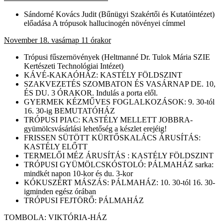
Sándorné Kovács Judit (Bűnügyi Szakértői és Kutatóintézet)
előadása A trópusok hallucinogén növényei címmel
November 18. vasárnap 11 órakor
Trópusi fűszernövények (Heltmanné Dr. Tulok Mária SZIE
Kertészeti Technológiai Intézet)
KÁVÉ-KAKAÓHÁZ: KASTÉLY FÖLDSZINT
SZAKVEZETÉS SZOMBATON ÉS VASÁRNAP DE. 10,
ÉS DU. 3 ÓRAKOR. Indulás a porta elől.
GYERMEK KÉZMŰVES FOGLALKOZÁSOK: 9. 30-tól
16. 30-ig BEMUTATÓHÁZ
TRÓPUSI PIAC: KASTÉLY MELLETT JOBBRA-
gyümölcsvásárlási lehetőség a készlet erejéig!
FRISSEN SÜTÖTT KÜRTŐSKALÁCS ÁRUSÍTÁS:
KASTÉLY ELŐTT
TERMELŐI MÉZ ÁRUSÍTÁS : KASTÉLY FÖLDSZINT
TRÓPUSI GYÜMÖLCSKÓSTOLÓ: PÁLMAHÁZ sarka:
mindkét napon 10-kor és du. 3-kor
KÓKUSZÉRT MÁSZÁS: PÁLMAHÁZ: 10. 30-tól 16. 30-
igminden egész órában
TRÓPUSI FEJTÖRŐ: PÁLMAHÁZ
TOMBOLA: VIKTÓRIA-HÁZ