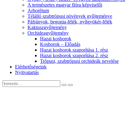
A természetes magyar flóra képviselői
Arborétum
Télálló szubtrópusi növények gyűjteménye
Páfrányok, begonia-félék, nyílgyökér-félék
Kaktuszgyűjtemény
Orchideagyűjtemény
Hazai kosborok
Kosborok – Előadás
Hazai kosborok szaporítása 1. rész
Hazai kosborok szaporítása 2. rész
Trópusi, szubtrópusi orchideák nevelése
Elérhetőségeink
Nyitvatartás