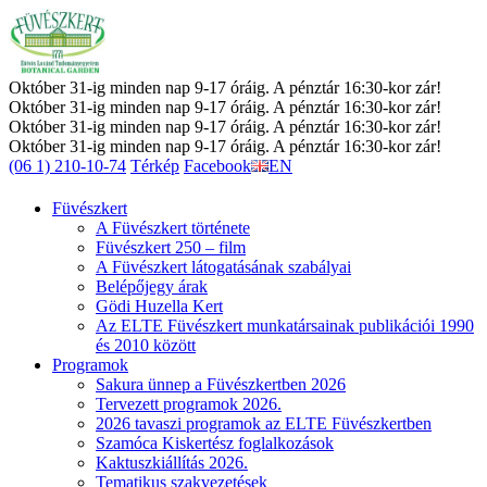
Október 31-ig minden nap 9-17 óráig. A pénztár 16:30-kor zár!
Október 31-ig minden nap 9-17 óráig. A pénztár 16:30-kor zár!
Október 31-ig minden nap 9-17 óráig. A pénztár 16:30-kor zár!
Október 31-ig minden nap 9-17 óráig. A pénztár 16:30-kor zár!
(06 1) 210-10-74
Térkép
Facebook
EN
Füvészkert
A Füvészkert története
Füvészkert 250 – film
A Füvészkert látogatásának szabályai
Belépőjegy árak
Gödi Huzella Kert
Az ELTE Füvészkert munkatársainak publikációi 1990
és 2010 között
Programok
Sakura ünnep a Füvészkertben 2026
Tervezett programok 2026.
2026 tavaszi programok az ELTE Füvészkertben
Szamóca Kiskertész foglalkozások
Kaktuszkiállítás 2026.
Tematikus szakvezetések