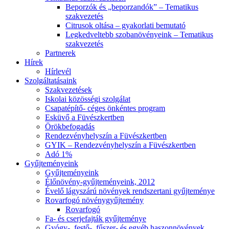
Beporzók és „beporzandók” – Tematikus
szakvezetés
Citrusok oltása – gyakorlati bemutató
Legkedveltebb szobanövényeink – Tematikus
szakvezetés
Partnerek
Hírek
Hírlevél
Szolgáltatásaink
Szakvezetések
Iskolai közösségi szolgálat
Csapatépítő- céges önkéntes program
Esküvő a Füvészkertben
Örökbefogadás
Rendezvényhelyszín a Füvészkertben
GYIK – Rendezvényhelyszín a Füvészkertben
Adó 1%
Gyűjteményeink
Gyűjteményeink
Élőnövény-gyűjteményeink, 2012
Évelő lágyszárú növények rendszertani gyűjteménye
Rovarfogó növénygyűjtemény
Rovarfogó
Fa- és cserjefajták gyűjteménye
Gyógy-, festő-, fűszer- és egyéb haszonnövények