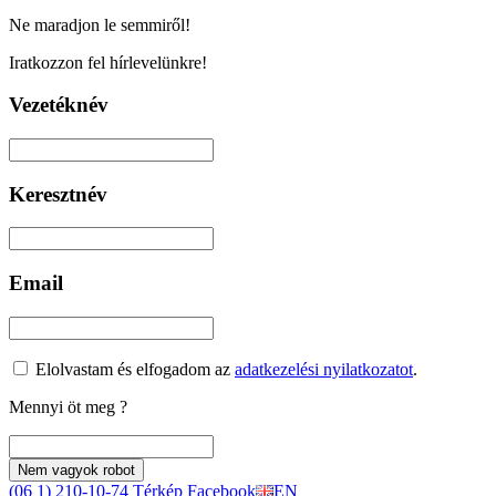
Ne maradjon le semmiről!
Iratkozzon fel hírlevelünkre!
Vezetéknév
Keresztnév
Email
Elolvastam és elfogadom az
adatkezelési nyilatkozatot
.
Mennyi öt meg
?
Nem vagyok robot
(06 1) 210-10-74
Térkép
Facebook
EN