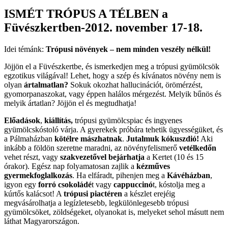
ISMÉT TRÓPUS A TÉLBEN a
Füvészkertben-2012. november 17-18.
Idei témánk:
Trópusi növények – nem minden veszély nélkül!
Jöjjön el a Füvészkertbe, és ismerkedjen meg a trópusi gyümölcsök
egzotikus világával! Lehet, hogy a szép és kívánatos növény nem is
olyan
ártalmatlan?
Sokuk okozhat hallucinációt, örömérzést,
gyomorpanaszokat, vagy éppen halálos mérgezést. Melyik bűnös és
melyik ártatlan? Jöjjön el és megtudhatja!
Előadások
,
kiállítás,
trópusi gyümölcspiac és ingyenes
gyümölcskóstoló várja. A gyerekek próbára tehetik ügyességüket, és
a Pálmaházban
kötélre mászhatnak
.
Jutalmuk kókuszdió!
Aki
inkább a földön szeretne maradni, az növényfelismerő
vetélkedőn
vehet részt, vagy
szakvezetővel bejárhatja
a Kertet (10 és 15
órakor). Egész nap folyamatosan zajlik a
kézműves
gyermekfoglalkozás
. Ha elfáradt, pihenjen meg a
Kávéházban
,
igyon egy
forró csokoládé
t vagy
cappuccinó
t, kóstolja meg a
kúrtős kalácsot! A
trópusi piactéren
a készlet erejéig
megvásárolhatja a legízletesebb, legkülönlegesebb trópusi
gyümölcsöket, zöldségeket, olyanokat is, melyeket sehol másutt nem
láthat Magyarországon.