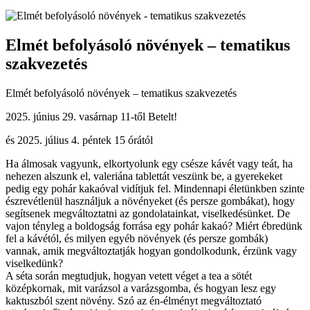
Elmét befolyásoló növények – tematikus
szakvezetés
Elmét befolyásoló növények – tematikus szakvezetés
2025. június 29. vasárnap 11-től Betelt!
és 2025. július 4. péntek 15 órától
Ha álmosak vagyunk, elkortyolunk egy csésze kávét vagy teát, ha
nehezen alszunk el, valeriána tablettát veszünk be, a gyerekeket
pedig egy pohár kakaóval vidítjuk fel. Mindennapi életünkben szinte
észrevétlenül használjuk a növényeket (és persze gombákat), hogy
segítsenek megváltoztatni az gondolatainkat, viselkedésünket. De
vajon tényleg a boldogság forrása egy pohár kakaó? Miért ébredünk
fel a kávétól, és milyen egyéb növények (és persze gombák)
vannak, amik megváltoztatják hogyan gondolkodunk, érzünk vagy
viselkedünk?
A séta során megtudjuk, hogyan vetett véget a tea a sötét
középkornak, mit varázsol a varázsgomba, és hogyan lesz egy
kaktuszból szent növény. Szó az én-élményt megváltoztató