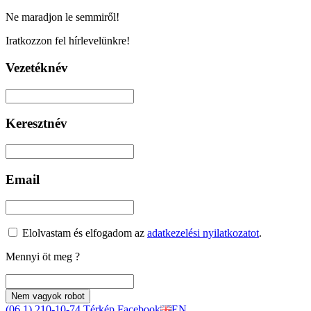
Ne maradjon le semmiről!
Iratkozzon fel hírlevelünkre!
Vezetéknév
Keresztnév
Email
Elolvastam és elfogadom az
adatkezelési nyilatkozatot
.
Mennyi öt meg
?
Nem vagyok robot
(06 1) 210-10-74
Térkép
Facebook
EN