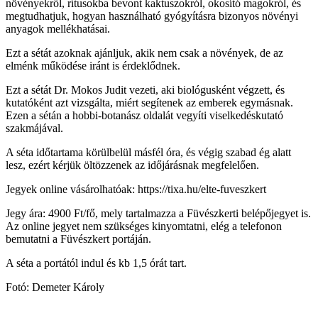
növényekről, rítusokba bevont kaktuszokról, okosító magokról, és
megtudhatjuk, hogyan használható gyógyításra bizonyos növényi
anyagok mellékhatásai.
Ezt a sétát azoknak ajánljuk, akik nem csak a növények, de az
elménk működése iránt is érdeklődnek.
Ezt a sétát Dr. Mokos Judit vezeti, aki biológusként végzett, és
kutatóként azt vizsgálta, miért segítenek az emberek egymásnak.
Ezen a sétán a hobbi-botanász oldalát vegyíti viselkedéskutató
szakmájával.
A séta időtartama körülbelül másfél óra, és végig szabad ég alatt
lesz, ezért kérjük öltözzenek az időjárásnak megfelelően.
Jegyek online vásárolhatóak: https://tixa.hu/elte-fuveszkert
Jegy ára: 4900 Ft/fő, mely tartalmazza a Füvészkerti belépőjegyet is.
Az online jegyet nem szükséges kinyomtatni, elég a telefonon
bemutatni a Füvészkert portáján.
A séta a portától indul és kb 1,5 órát tart.
Fotó: Demeter Károly