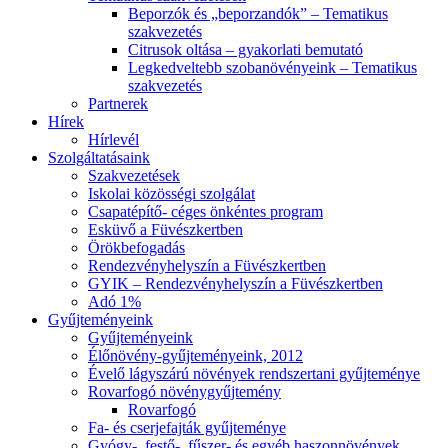
Beporzók és „beporzandók” – Tematikus
szakvezetés
Citrusok oltása – gyakorlati bemutató
Legkedveltebb szobanövényeink – Tematikus
szakvezetés
Partnerek
Hírek
Hírlevél
Szolgáltatásaink
Szakvezetések
Iskolai közösségi szolgálat
Csapatépítő- céges önkéntes program
Esküvő a Füvészkertben
Örökbefogadás
Rendezvényhelyszín a Füvészkertben
GYIK – Rendezvényhelyszín a Füvészkertben
Adó 1%
Gyűjteményeink
Gyűjteményeink
Élőnövény-gyűjteményeink, 2012
Évelő lágyszárú növények rendszertani gyűjteménye
Rovarfogó növénygyűjtemény
Rovarfogó
Fa- és cserjefajták gyűjteménye
Gyógy-, festő-, fűszer- és egyéb haszonnövények