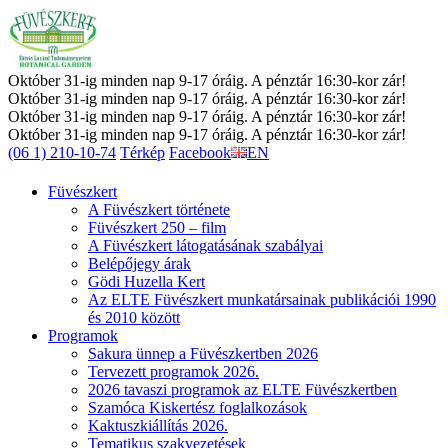
Október 31-ig minden nap 9-17 óráig. A pénztár 16:30-kor zár!
Október 31-ig minden nap 9-17 óráig. A pénztár 16:30-kor zár!
Október 31-ig minden nap 9-17 óráig. A pénztár 16:30-kor zár!
Október 31-ig minden nap 9-17 óráig. A pénztár 16:30-kor zár!
(06 1) 210-10-74
Térkép
Facebook
EN
Füvészkert
A Füvészkert története
Füvészkert 250 – film
A Füvészkert látogatásának szabályai
Belépőjegy árak
Gödi Huzella Kert
Az ELTE Füvészkert munkatársainak publikációi 1990
és 2010 között
Programok
Sakura ünnep a Füvészkertben 2026
Tervezett programok 2026.
2026 tavaszi programok az ELTE Füvészkertben
Szamóca Kiskertész foglalkozások
Kaktuszkiállítás 2026.
Tematikus szakvezetések