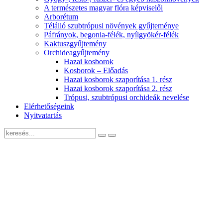
A természetes magyar flóra képviselői
Arborétum
Télálló szubtrópusi növények gyűjteménye
Páfrányok, begonia-félék, nyílgyökér-félék
Kaktuszgyűjtemény
Orchideagyűjtemény
Hazai kosborok
Kosborok – Előadás
Hazai kosborok szaporítása 1. rész
Hazai kosborok szaporítása 2. rész
Trópusi, szubtrópusi orchideák nevelése
Elérhetőségeink
Nyitvatartás