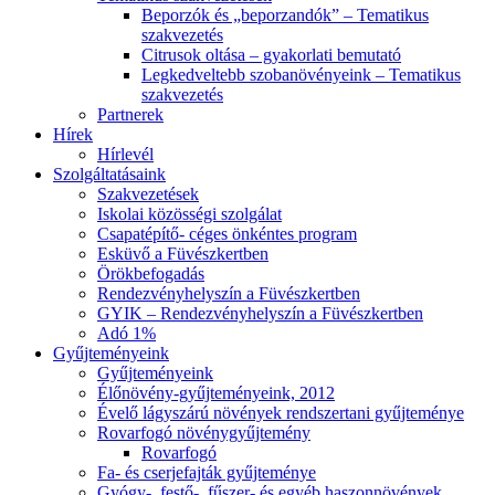
Beporzók és „beporzandók” – Tematikus
szakvezetés
Citrusok oltása – gyakorlati bemutató
Legkedveltebb szobanövényeink – Tematikus
szakvezetés
Partnerek
Hírek
Hírlevél
Szolgáltatásaink
Szakvezetések
Iskolai közösségi szolgálat
Csapatépítő- céges önkéntes program
Esküvő a Füvészkertben
Örökbefogadás
Rendezvényhelyszín a Füvészkertben
GYIK – Rendezvényhelyszín a Füvészkertben
Adó 1%
Gyűjteményeink
Gyűjteményeink
Élőnövény-gyűjteményeink, 2012
Évelő lágyszárú növények rendszertani gyűjteménye
Rovarfogó növénygyűjtemény
Rovarfogó
Fa- és cserjefajták gyűjteménye
Gyógy-, festő-, fűszer- és egyéb haszonnövények