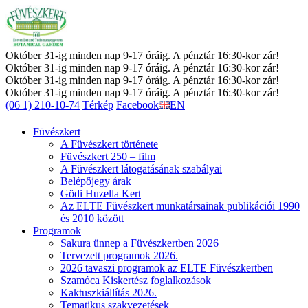
Október 31-ig minden nap 9-17 óráig. A pénztár 16:30-kor zár!
Október 31-ig minden nap 9-17 óráig. A pénztár 16:30-kor zár!
Október 31-ig minden nap 9-17 óráig. A pénztár 16:30-kor zár!
Október 31-ig minden nap 9-17 óráig. A pénztár 16:30-kor zár!
(06 1) 210-10-74
Térkép
Facebook
EN
Füvészkert
A Füvészkert története
Füvészkert 250 – film
A Füvészkert látogatásának szabályai
Belépőjegy árak
Gödi Huzella Kert
Az ELTE Füvészkert munkatársainak publikációi 1990
és 2010 között
Programok
Sakura ünnep a Füvészkertben 2026
Tervezett programok 2026.
2026 tavaszi programok az ELTE Füvészkertben
Szamóca Kiskertész foglalkozások
Kaktuszkiállítás 2026.
Tematikus szakvezetések