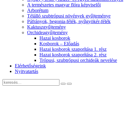
A természetes magyar flóra képviselői
Arborétum
Télálló szubtrópusi növények gyűjteménye
Páfrányok, begonia-félék, nyílgyökér-félék
Kaktuszgyűjtemény
Orchideagyűjtemény
Hazai kosborok
Kosborok – Előadás
Hazai kosborok szaporítása 1. rész
Hazai kosborok szaporítása 2. rész
Trópusi, szubtrópusi orchideák nevelése
Elérhetőségeink
Nyitvatartás