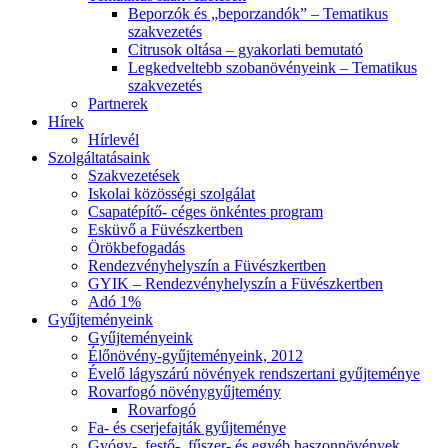
Beporzók és „beporzandók” – Tematikus
szakvezetés
Citrusok oltása – gyakorlati bemutató
Legkedveltebb szobanövényeink – Tematikus
szakvezetés
Partnerek
Hírek
Hírlevél
Szolgáltatásaink
Szakvezetések
Iskolai közösségi szolgálat
Csapatépítő- céges önkéntes program
Esküvő a Füvészkertben
Örökbefogadás
Rendezvényhelyszín a Füvészkertben
GYIK – Rendezvényhelyszín a Füvészkertben
Adó 1%
Gyűjteményeink
Gyűjteményeink
Élőnövény-gyűjteményeink, 2012
Évelő lágyszárú növények rendszertani gyűjteménye
Rovarfogó növénygyűjtemény
Rovarfogó
Fa- és cserjefajták gyűjteménye
Gyógy-, festő-, fűszer- és egyéb haszonnövények