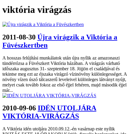
viktória virágzás
2011-08-30
Újra virágzik a Viktória a
Füvészkertben
A hosszas felújítási munkálatok után újra nyílik az amazonaszi
tündérrózsa a Füvészkert Viktória házában. A virágzás várható
időszaka augusztus 31- szeptember 18. Jöjjön el családjával és
tekintse meg ezt az éjszaka virágzó vízinövény különlegességet. A
növény vízen úszó tálcaszerű leveleivel különleges látványt nyújt,
melyet csak tovább fokoz az első éjjel fehéren, majd második éjjel
már...
2010-09-06
IDÉN UTOLJÁRA
VIKTÓRIA-VIRÁGZÁS
A Viktória idén utoljára 2010.09.12.-én vasárnap este nyílik