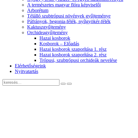
A természetes magyar flóra képviselői
Arborétum
Télálló szubtrópusi növények gyűjteménye
Páfrányok, begonia-félék, nyílgyökér-félék
Kaktuszgyűjtemény
Orchideagyűjtemény
Hazai kosborok
Kosborok – Előadás
Hazai kosborok szaporítása 1. rész
Hazai kosborok szaporítása 2. rész
Trópusi, szubtrópusi orchideák nevelése
Elérhetőségeink
Nyitvatartás