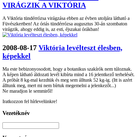
VIRÁGZIK A VIKTÓRIA
A Viktória tündérrózsa virágzása ebben az évben utoljára látható a
Füvészkertben! Az óriás tündérrózsa augusztus 30-án szombaton
virágzik, ahogy eddig is, az esti, éjszakai órákban!
2008-08-17
Viktória levélteszt élesben,
képekkel
Ma este bebizonyosodott, hogy a botanikus szakírók nem túloznak.
A képen látható áldozati levél kibírta mind a 16 jelentkező terhelését.
A próbát 8 kg-mal kezdtük és meg sem álltunk 52 kg-ig. (Itt is azért
álltunk meg, mert mi nem bírtuk megemelni a jelenkezőt...)
Ne maradjon le semmiről!
Iratkozzon fel hírlevelünkre!
Vezetéknév