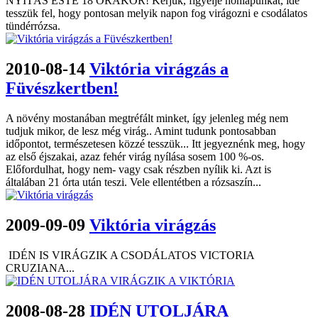
NYITÁS ESTE 18 ÓRAKOR! Kérjük, figyelje honlapunkat, ide
tesszük fel, hogy pontosan melyik napon fog virágozni e csodálatos
tündérrózsa.
2010-08-14
Viktória virágzás a
Füvészkertben!
A növény mostanában megtréfált minket, így jelenleg még nem
tudjuk mikor, de lesz még virág.. Amint tudunk pontosabban
időpontot, természetesen közzé tesszük... Itt jegyeznénk meg, hogy
az első éjszakai, azaz fehér virág nyílása sosem 100 %-os.
Előfordulhat, hogy nem- vagy csak részben nyílik ki. Azt is
általában 21 órta után teszi. Vele ellentétben a rózsaszín...
2009-09-09
Viktória virágzás
IDÉN IS VIRÁGZIK A CSODÁLATOS VICTORIA
CRUZIANA...
2008-08-28
IDÉN UTOLJÁRA