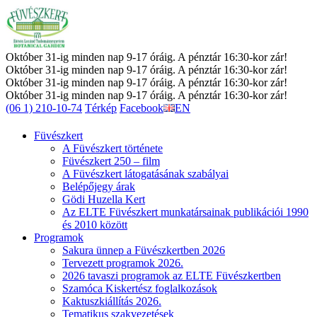
Október 31-ig minden nap 9-17 óráig. A pénztár 16:30-kor zár!
Október 31-ig minden nap 9-17 óráig. A pénztár 16:30-kor zár!
Október 31-ig minden nap 9-17 óráig. A pénztár 16:30-kor zár!
Október 31-ig minden nap 9-17 óráig. A pénztár 16:30-kor zár!
(06 1) 210-10-74
Térkép
Facebook
EN
Füvészkert
A Füvészkert története
Füvészkert 250 – film
A Füvészkert látogatásának szabályai
Belépőjegy árak
Gödi Huzella Kert
Az ELTE Füvészkert munkatársainak publikációi 1990
és 2010 között
Programok
Sakura ünnep a Füvészkertben 2026
Tervezett programok 2026.
2026 tavaszi programok az ELTE Füvészkertben
Szamóca Kiskertész foglalkozások
Kaktuszkiállítás 2026.
Tematikus szakvezetések